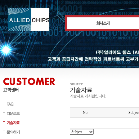
No
Subjec